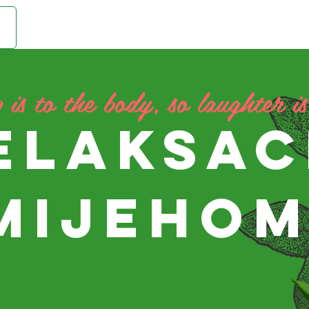
is to the body, so laughter is
ELAKSAC
MIJEHO