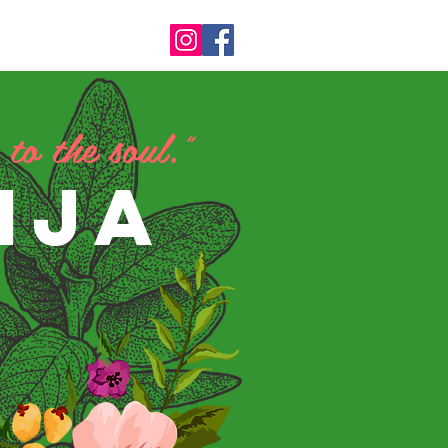
 to the soul."
IJA
M