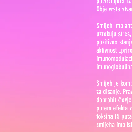
potvrđujući ka
Obje vrste stva
Smijeh ima ant
uzrokuju stres
pozitivno stan
aktivnost „prir
imunomodulacij
imunoglobulina 
Smijeh je komb
za disanje. Pra
dobrobit čovje
putem efekta v
toksina 15 put
smijeha ima ist