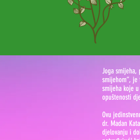
Joga smijeha, 
smijehom“, je 
smijeha koje u
opuštenosti dje
Ovu jedinstven
dr. Madan Kata
djelovanju i do