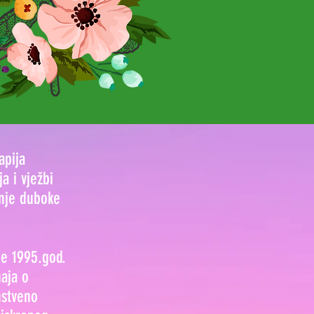
apija
a i vježbi
anje duboke
je 1995.god.
aja o
nstveno