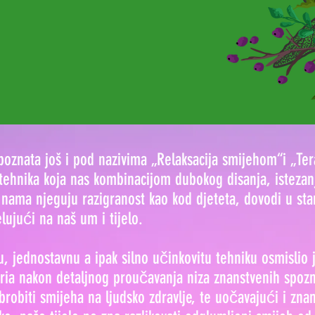
poznata još i pod nazivima „Relaksacija smijehom“i „Ter
tehnika koja nas kombinacijom dubokog disanja, istezanj
 nama njeguju razigranost kao kod djeteta, dovodi u st
lujući na naš um i tijelo.
u, jednostavnu a ipak silno učinkovitu tehniku osmislio 
ria nakon detaljnog proučavanja niza znanstvenih spozn
brobiti smijeha na ljudsko zdravlje, te uočavajući i zna