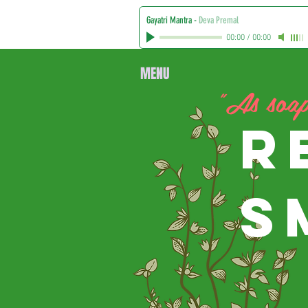
Gayatri Mantra
-
Deva Premal
00:00
/
00:00
MENU
"As soap 
R
S