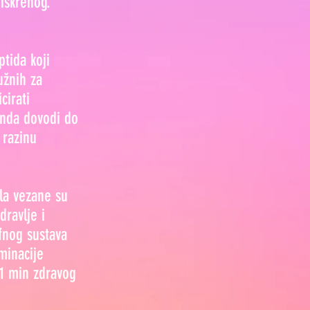
iskrenog.
tida koji
užnih za
cirati
 onda dovodi do
 razinu
la vezane su
dravlje i
fnog sustava
minacije
 1 min zdravog