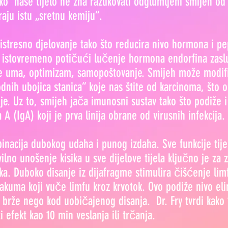
ko naše tijelo ne zna razlikovati odglumljeni smijeh od 
raju istu „sretnu kemiju“.
istresno djelovanje tako što reducira nivo hormona i pep
, istovremeno potičući lučenje hormona endorfina zasl
je uma, optimizam, samopoštovanje. Smijeh može modifi
odnih ubojica stanica“ koje nas štite od karcinoma, što
e. Uz to, smijeh jača imunosni sustav tako što podiže i
A (IgA) koji je prva linija obrane od virusnih infekcija.
inacija dubokog udaha i punog izdaha. Sve funkcije tije
vilno unošenje kisika u sve dijelove tijela ključno je za z
ka. Duboko disanje iz dijafragme stimulira čišćenje lim
akuma koji vuče limfu kroz krvotok. Ovo podiže nivo eli
a brže nego kod uobičajenog disanja. Dr. Fry tvrdi kako
i efekt kao 10 min veslanja ili trčanja.