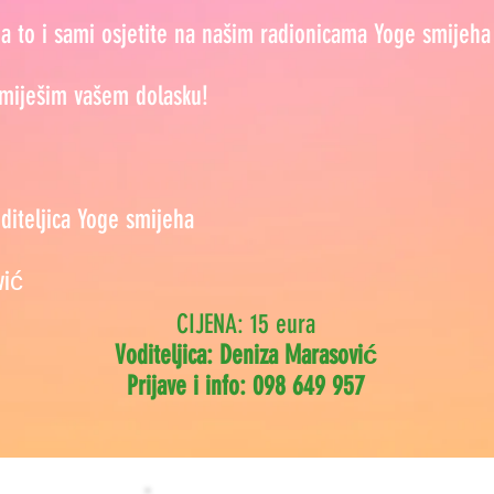
a to i sami osjetite na našim radionicama Yoge smijeha
miješim vašem dolasku!
oditeljica Yoge smijeha
vić
CIJENA: 15 eura
Voditeljica: Deniza Marasović
Prijave i info: 098 649 957